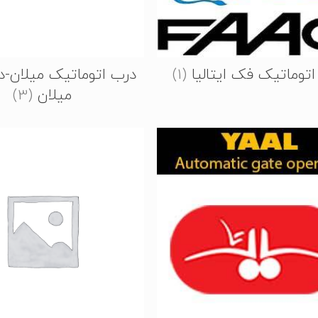
توماتیک فک ایتالیا
(1)
درب اتوماتیک میلان-د
میلان
(3)