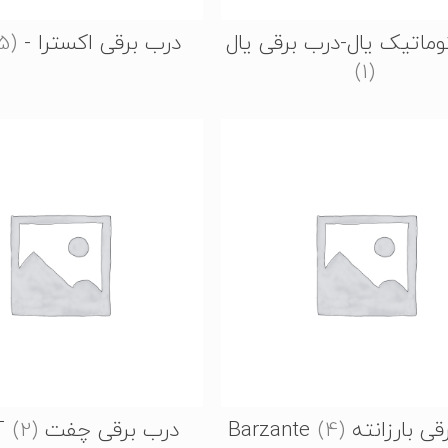
وماتیک یال-درب برقی یال
درب برقی اکسترا - Extra
5)
(1)
بارزانته Barzante
(4)
درب برقی چفت CHEFT
(2)