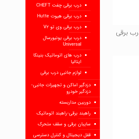
درب برقی چفت CHEFT
درب برقی هیوت Hutte
درب برقی وی تو V2
رب برقی
درب برقی یونیورسال
Universal
درب های اتوماتیک بنینکا
ایتالیا
لوازم جانبی درب برقی
دزدگیر اماکن و تجهیزات جانبی-
دزدگیر خودرو
دوربین مداربسته
راهبند برقی-راهبند اتوماتیک
سایبان برقی و سقف متحرک
قفل دیجیتال و کنترل دسترسی