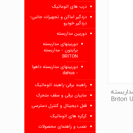
درب های اتوماتیک
دزدگیر اماکن و تجهیزات جانبی-
دزدگیر خودرو
دوربین مداربسته
دوربینهای مداربسته
برایتون - مداربسته
BRITON
دوربینهای مداربسته داهوا
- dahua
راهبند برقی-راهبند اتوماتیک
داربسته
سایبان برقی و سقف متحرک
Briton U-
قفل دیجیتال و کنترل دسترسی
کرکره های اتوماتیک
نصب و راهنمای محصولات