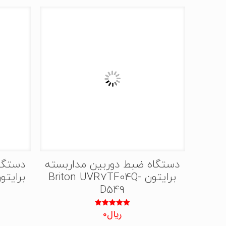
دستگاه ضبط دوربین مداربسته
دستگا
برایتون Briton UVR7TF04Q-
D549
ریال
0
نمره
5.00
از 5