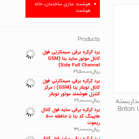
هوشمند سازی ساختمان، خانه
هوشمند
Products
برد کرکره برقی سیمکارتی فول
کانال موتور ساید بتا (GSM
Side Full Channel)
ریال
69,500,000
برد کرکره برقی سیمکارتی فول
کانال توبلار بتا (GSM) | مرکز
کنترل هوشمند موتور توبلار
ریال
69,000,000
داربسته
Briton U-
برد کرکره برقی ساید فول کانال
هاپینگ کد بتا با حافظه ۵۰۰
ریموت
ریال
49,000,000
برد کرکره برقی ساید فول کانال