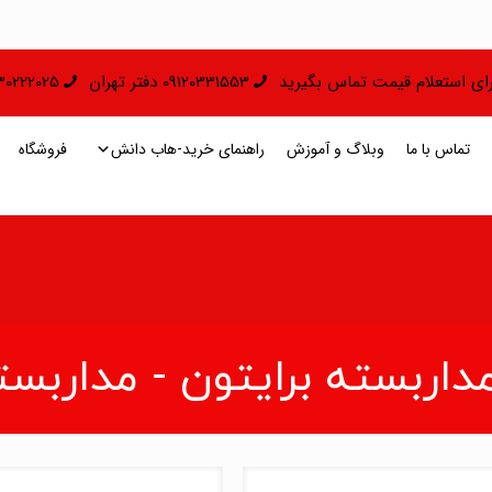
 برای استعلام قیمت تماس بگیرید
09120331553 دفتر تهران
09130222025 دفتر 
تماس با ما
وبلاگ و آموزش
راهنمای خرید-هاب دانش
فروشگاه
اربسته برایتون - مداربسته ITON