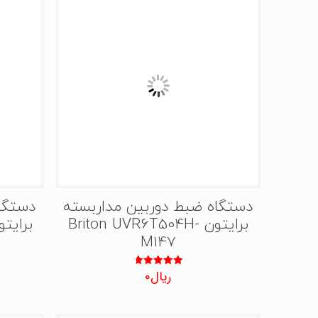
دستگاه ضبط دوربین مداربسته
دستگا
برایتون Briton UVR6T504H-
M147
ریال
0
نمره
4.75
از 5