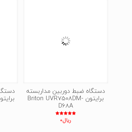
دستگاه ضبط دوربین مداربسته
دستگا
برایتون Briton UVR7508DM-
D68A
ریال
0
نمره
5.00
از 5