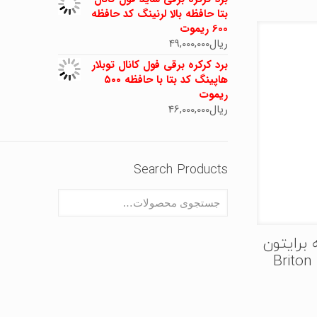
بتا حافظه بالا لرنینگ کد حافظه
600 ریموت
ریال
49,000,000
برد کرکره برقی فول کانال توبلار
هاپینگ کد بتا با حافظه ۵۰۰
ریموت
ریال
46,000,000
Search Products
برایتون
Brito