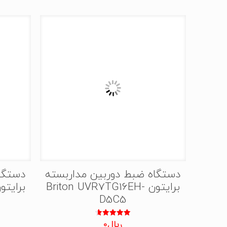
دستگاه ضبط دوربین مداربسته
دستگا
برایتون Briton UVR7TG16EH-
D5C5
ریال
0
نمره