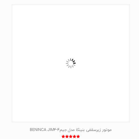
موتور زیرسقفی بنینکا مدل جیم4-BENINCA JIM4