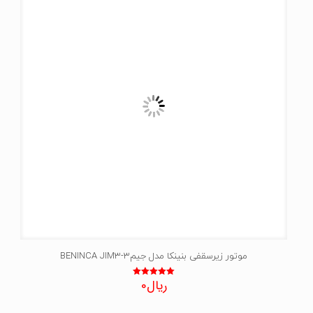
موتور زیرسقفی بنینکا مدل جیم3-BENINCA JIM3
ریال
0
نمره
5.00
از 5