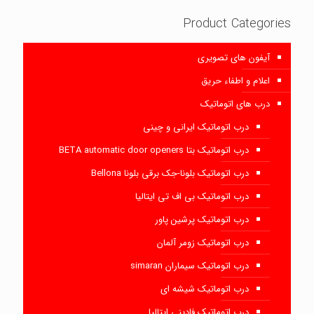
Product Categories
آیفون های تصویری
اعلام و اطفاء حریق
درب های اتوماتیک
درب اتوماتیک ایرانی و چینی
درب اتوماتیک بتا BETA automatic door openers
درب اتوماتیک بلونا-جک برقی بلونا Bellona
درب اتوماتیک بی اف تی ایتالیا
درب اتوماتیک پرشین پاور
درب اتوماتیک زومر آلمان
درب اتوماتیک سیماران simaran
درب اتوماتیک شیشه ای
درب اتوماتیک فادینی ایتالیا