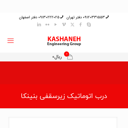
09120331553 دفتر تهران
09130222025 دفتر اصفهان
0
ریال0
درب اتوماتیک زیرسقفی بنینکا