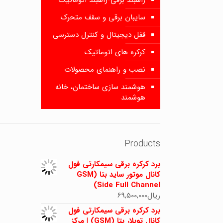
راهبند برقی-راهبند اتوماتیک
سایبان برقی و سقف متحرک
قفل دیجیتال و کنترل دسترسی
کرکره های اتوماتیک
نصب و راهنمای محصولات
هوشمند سازی ساختمان، خانه
هوشمند
Products
برد کرکره برقی سیمکارتی فول
کانال موتور ساید بتا (GSM
Side Full Channel)
ریال
69,500,000
برد کرکره برقی سیمکارتی فول
کانال توبلار بتا (GSM) | مرکز