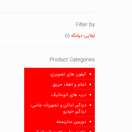
Filter by
لولایی-دولنگه
(1)
Product Categories
آیفون های تصویری
اعلام و اطفاء حریق
درب های اتوماتیک
دزدگیر اماکن و تجهیزات جانبی-
دزدگیر خودرو
دوربین مداربسته