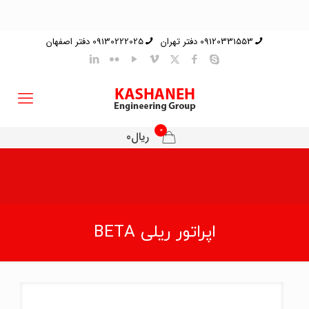
09120331553 دفتر تهران
09130222025 دفتر اصفهان
0
ریال0
اپراتور ریلی BETA