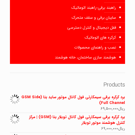
راهبند برقی-راهبند اتوماتیک
سایبان برقی و سقف متحرک
قفل دیجیتال و کنترل دسترسی
کرکره های اتوماتیک
نصب و راهنمای محصولات
هوشمند سازی ساختمان، خانه هوشمند
Products
برد کرکره برقی سیمکارتی فول کانال موتور ساید بتا (GSM Side
Full Channel)
ریال
69,500,000
برد کرکره برقی سیمکارتی فول کانال توبلار بتا (GSM) | مرکز
کنترل هوشمند موتور توبلار
ریال
69,000,000