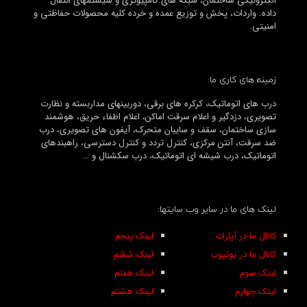
الکترونیکی ساختمان، شبکه های کامپیوتری و سیستمهای انتقال
داده. واردات، پخش و توزیع عمده و خرده کلیه محصولات حفاظتی و
امنیتی.
زمینه های کاری ما:
درب های اتوماتیک، کرکره های برقی، دوربینهای مداربسته و نظارت
تصویری، دزدگیر و اعلام سرقت اماکن، اعلام اطفاء حریق، هوشمند
سازی ساختمان، سقف و سایبان متحرک، آیفون های تصویری، درب
ضد سرقت، آنتن مرکزی، کنترل تردد و کنترل دسترسی، راهبندهای
اتوماتیک، درب شیشه ای اتوماتیک، درب سکشنال و …
لینک های ما در سایر وب سایتها:
کانال ما در آپارات
لینک پنجم
کانال ما در یوتیوب
لینک ششم
لینک سوم
لینک هفتم
لینک چهارم
لینک هشتم