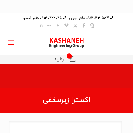
09120331553 دفتر تهران
09130222025 دفتر اصفهان
0
ریال0
اکسترا زیرسقفی