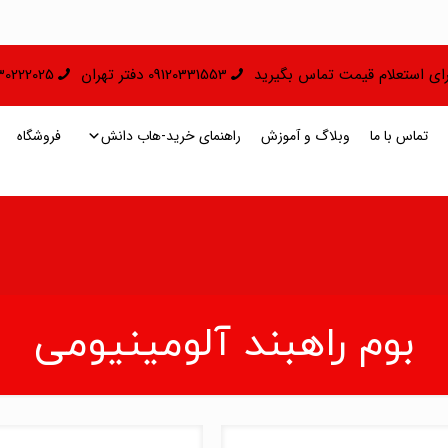
 برای استعلام قیمت تماس بگیرید
09120331553 دفتر تهران
09130222025 دفتر 
تماس با ما
وبلاگ و آموزش
راهنمای خرید-هاب دانش
فروشگاه
بوم راهبند آلومینیومی