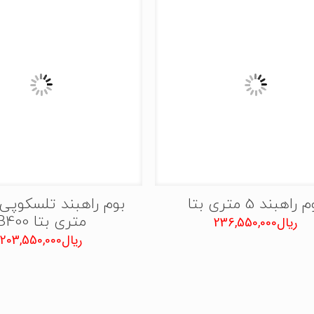
 راهبند 5 متری بتا
متری بتا B400
ریال
236,550,000
ریال
203,550,000