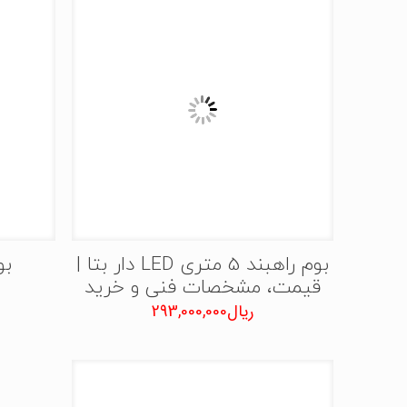
بوم راهبند 5 متری LED دار بتا |
بوم
قیمت، مشخصات فنی و خرید
ریال
293,000,000