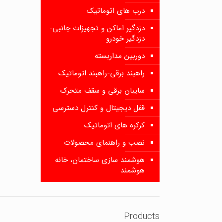
درب های اتوماتیک
دزدگیر اماکن و تجهیزات جانبی-
دزدگیر خودرو
دوربین مداربسته
راهبند برقی-راهبند اتوماتیک
سایبان برقی و سقف متحرک
قفل دیجیتال و کنترل دسترسی
کرکره های اتوماتیک
نصب و راهنمای محصولات
هوشمند سازی ساختمان، خانه
هوشمند
Products