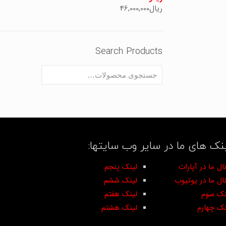
ریال
46,000,000
Search Products
نک های ما در سایر وب سایتها:
ال ما در آپارات
لینک پنجم
نال ما در یوتیوب
لینک ششم
نک سوم
لینک هفتم
نک چهارم
لینک هشتم