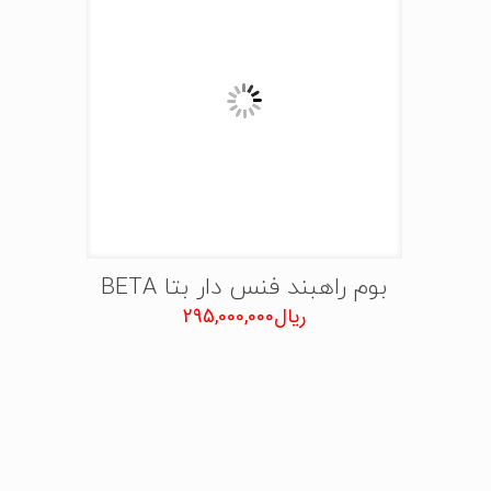
بوم راهبند فنس دار بتا BETA
ریال
295,000,000