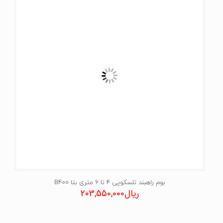
بوم راهبند تلسکوپی 4 تا 6 متری بتا B400
ریال
203,550,000