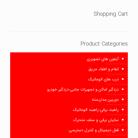
Shopping Cart
Product Categories
آیفون های تصویری
اعلام و اطفاء حریق
درب های اتوماتیک
دزدگیر اماکن و تجهیزات جانبی-دزدگیر خودرو
دوربین مداربسته
راهبند برقی-راهبند اتوماتیک
سایبان برقی و سقف متحرک
قفل دیجیتال و کنترل دسترسی