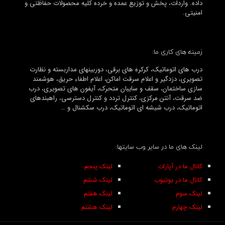
داده. واردات، پخش و توزیع عمده و خرده کلیه محصولات حفاظتی و
امنیتی.
زمینه های کاری ما:
درب های اتوماتیک، کرکره های برقی، دوربینهای مداربسته و نظارت
تصویری، دزدگیر و اعلام سرقت اماکن، اعلام اطفاء حریق، هوشمند
سازی ساختمان، سقف و سایبان متحرک، آیفون های تصویری، درب
ضد سرقت، آنتن مرکزی، کنترل تردد و کنترل دسترسی، راهبندهای
اتوماتیک، درب شیشه ای اتوماتیک، درب سکشنال و …
لینک های ما در سایر وب سایتها:
کانال ما در آپارات
لینک پنجم
کانال ما در یوتیوب
لینک ششم
لینک سوم
لینک هفتم
لینک چهارم
لینک هشتم