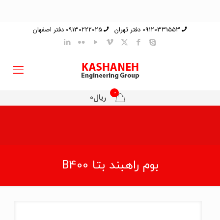
09120331553 دفتر تهران
09130222025 دفتر اصفهان
0
ریال0
بوم راهبند بتا B400