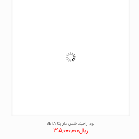
بوم راهبند فنس دار بتا BETA
ریال
295,000,000