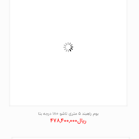
بوم راهبند 5 متری تاشو 180 درجه بتا
ریال
478,400,000