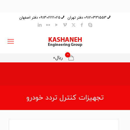
09120331553 دفتر تهران
09130222025 دفتر اصفهان
0
ریال0
تجهیزات کنترل تردد خودرو