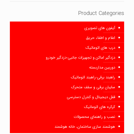
Product Categories
آیفون های تصویری
اعلام و اطفاء حریق
درب های اتوماتیک
دزدگیر اماکن و تجهیزات جانبی-دزدگیر خودرو
دوربین مداربسته
راهبند برقی-راهبند اتوماتیک
سایبان برقی و سقف متحرک
قفل دیجیتال و کنترل دسترسی
کرکره های اتوماتیک
نصب و راهنمای محصولات
هوشمند سازی ساختمان، خانه هوشمند