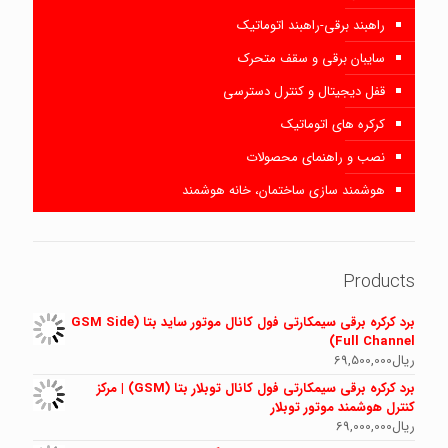
راهبند برقی-راهبند اتوماتیک
سایبان برقی و سقف متحرک
قفل دیجیتال و کنترل دسترسی
کرکره های اتوماتیک
نصب و راهنمای محصولات
هوشمند سازی ساختمان، خانه هوشمند
Products
برد کرکره برقی سیمکارتی فول کانال موتور ساید بتا (GSM Side
Full Channel)
ریال
69,500,000
برد کرکره برقی سیمکارتی فول کانال توبلار بتا (GSM) | مرکز
کنترل هوشمند موتور توبلار
ریال
69,000,000