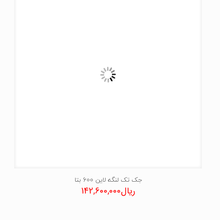
جک تک لنگه لاین 600 بتا
ریال
142,600,000