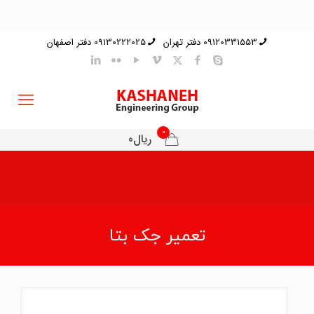
09120331553 دفتر تهران
09130222025 دفتر اصفهان
0
ریال0
تعمیر جک بتا