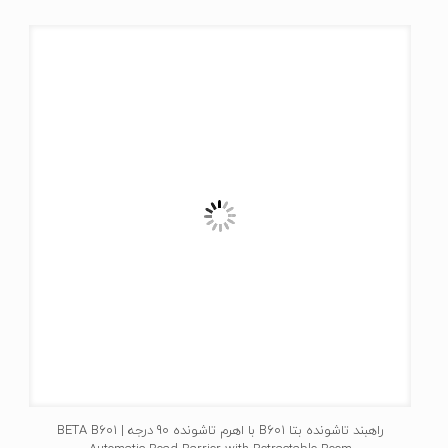
راهبند تاشونده بتا B601 با اهرم تاشونده 90 درجه | BETA B601