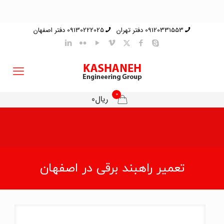
09120331553 دفتر تهران
09130222025 دفتر اصفهان
0
ریال0
تعمیر راهبند برقی در اصفهان