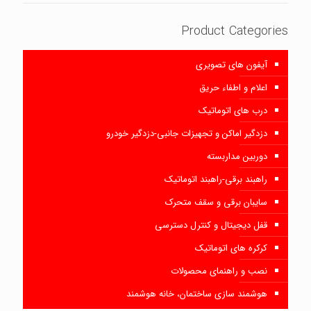
Product Categories
آیفون های تصویری
اعلام و اطفاء حریق
درب های اتوماتیک
دزدگیر اماکن و تجهیزات جانبی-دزدگیر خودرو
دوربین مداربسته
راهبند برقی-راهبند اتوماتیک
سایبان برقی و سقف متحرک
قفل دیجیتال و کنترل دسترسی
کرکره های اتوماتیک
نصب و راهنمای محصولات
هوشمند سازی ساختمان، خانه هوشمند