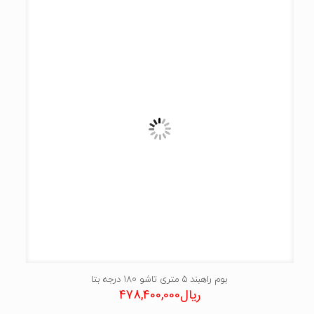
بوم راهبند 5 متری تاشو 180 درجه بتا
ریال
478,400,000