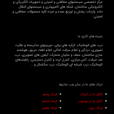
مرکز تخصصی سیستمهای حفاظتی و امنیتی و تجهیرات الکتریکی و
الکترونیکی ساختمان، شبکه های کامپیوتری و سیستمهای انتقال
داده. واردات، پخش و توزیع عمده و خرده کلیه محصولات حفاظتی و
امنیتی.
زمینه های کاری ما:
درب های اتوماتیک، کرکره های برقی، دوربینهای مداربسته و نظارت
تصویری، دزدگیر و اعلام سرقت اماکن، اعلام اطفاء حریق، هوشمند
سازی ساختمان، سقف و سایبان متحرک، آیفون های تصویری، درب
ضد سرقت، آنتن مرکزی، کنترل تردد و کنترل دسترسی، راهبندهای
اتوماتیک، درب شیشه ای اتوماتیک، درب سکشنال و …
لینک های ما در سایر وب سایتها:
کانال ما در آپارات
لینک پنجم
کانال ما در یوتیوب
لینک ششم
لینک سوم
لینک هفتم