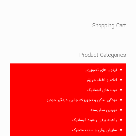
Shopping Cart
Product Categories
آیفون های تصویری
اعلام و اطفاء حریق
درب های اتوماتیک
دزدگیر اماکن و تجهیزات جانبی-دزدگیر خودرو
دوربین مداربسته
راهبند برقی-راهبند اتوماتیک
سایبان برقی و سقف متحرک