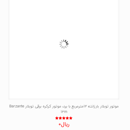
موتور توبلار بارزانته 12مترمربع با برد، موتور کرکره برقی توبلار Barzante
12m
ریال
0
نمره
5.00
از 5