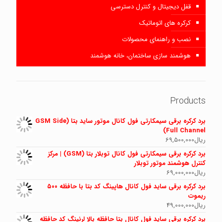
قفل دیجیتال و کنترل دسترسی
کرکره های اتوماتیک
نصب و راهنمای محصولات
هوشمند سازی ساختمان، خانه هوشمند
Products
برد کرکره برقی سیمکارتی فول کانال موتور ساید بتا (GSM Side
Full Channel)
ریال
69,500,000
برد کرکره برقی سیمکارتی فول کانال توبلار بتا (GSM) | مرکز
کنترل هوشمند موتور توبلار
ریال
69,000,000
برد کرکره برقی ساید فول کانال هاپینگ کد بتا با حافظه ۵۰۰
ریموت
ریال
49,000,000
برد کرکره برقی ساید فول کانال بتا حافظه بالا لرنینگ کد حافظه