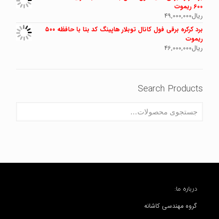
600 ریموت
ریال
49,000,000
برد کرکره برقی فول کانال توبلار هاپینگ کد بتا با حافظه ۵۰۰
ریموت
ریال
46,000,000
Search Products
درباره ما:
گروه مهندسی کاشانه