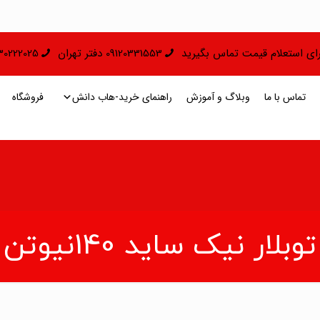
 برای استعلام قیمت تماس بگیرید
09120331553 دفتر تهران
09130222025 دفتر 
تماس با ما
وبلاگ و آموزش
راهنمای خرید-هاب دانش
فروشگاه
توبلار نیک ساید 140نیوتن