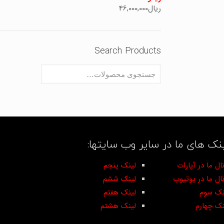
ریال
46,000,000
Search Products
نک های ما در سایر وب سایتها:
ال ما در آپارات
لینک پنجم
نال ما در یوتیوب
لینک ششم
نک سوم
لینک هفتم
نک چهارم
لینک هشتم