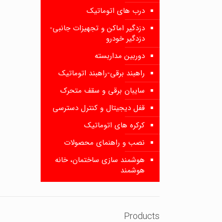
درب های اتوماتیک
دزدگیر اماکن و تجهیزات جانبی-
دزدگیر خودرو
دوربین مداربسته
راهبند برقی-راهبند اتوماتیک
سایبان برقی و سقف متحرک
قفل دیجیتال و کنترل دسترسی
کرکره های اتوماتیک
نصب و راهنمای محصولات
هوشمند سازی ساختمان، خانه
هوشمند
Products