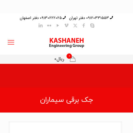
09120331553 دفتر تهران
09130222025 دفتر اصفهان
0
ریال0
جک برقی سیماران