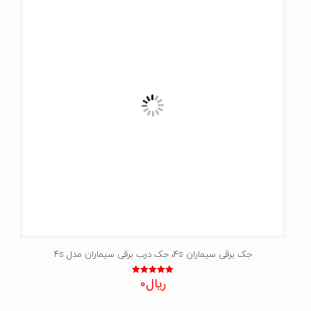
جک برقی سیماران 4s، جک درب برقی سیماران مدل 4s
ریال
0
نمره
5.00
از 5