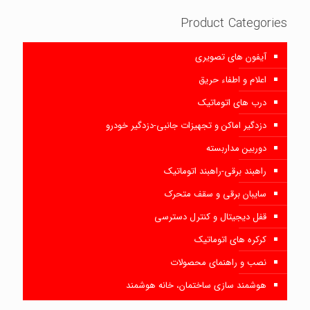
Product Categories
آیفون های تصویری
اعلام و اطفاء حریق
درب های اتوماتیک
دزدگیر اماکن و تجهیزات جانبی-دزدگیر خودرو
دوربین مداربسته
راهبند برقی-راهبند اتوماتیک
سایبان برقی و سقف متحرک
قفل دیجیتال و کنترل دسترسی
کرکره های اتوماتیک
نصب و راهنمای محصولات
هوشمند سازی ساختمان، خانه هوشمند