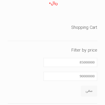
ریال
0
نمره
5.00
از 5
Shopping Cart
Filter by price
حداقل
قیمت
حداكثر
قيمت
صافی