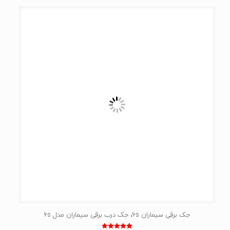
جک برقی سیماران 6s، جک درب برقی سیماران مدل 6s