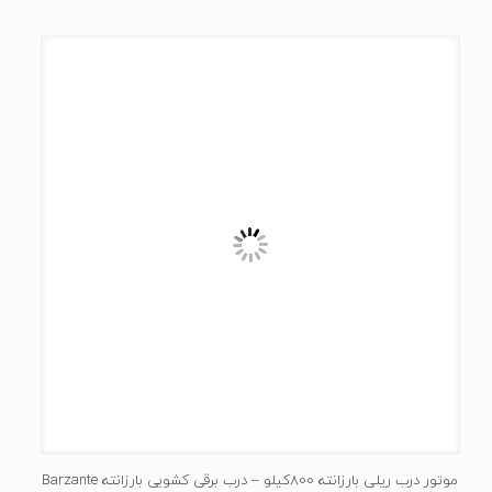
موتور درب ریلی بارزانته 800کیلو – درب برقی کشویی بارزانته Barzante