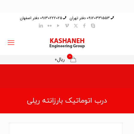
09120331553 دفتر تهران
09130222025 دفتر اصفهان
0
ریال0
درب اتوماتیک بارزانته ریلی