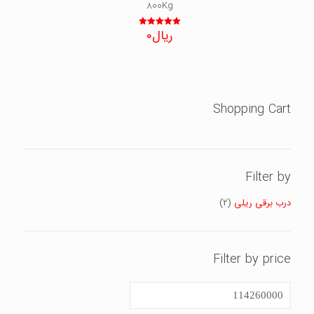
800Kg
ریال
0
نمره
5.00
از 5
Shopping Cart
Filter by
درب برقی ریلی
(2)
Filter by price
حداقل
قیمت