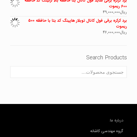
برد کرکره برقی ساید فول کانال بتا حافظه بالا لرنینگ کد حافظه
600 ریموت
ریال
49,000,000
برد کرکره برقی فول کانال توبلار هاپینگ کد بتا با حافظه ۵۰۰
ریموت
ریال
46,000,000
Search Products
درباره ما:
گروه مهندسی کاشانه