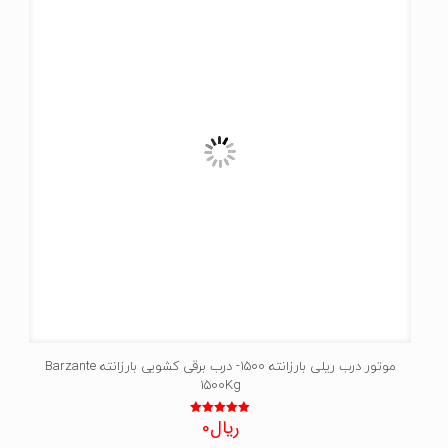
موتور درب ریلی بارزانته 1500- درب برقی کشویی بارزانته Barzante
1500Kg
ریال
0
نمره
5.00
از 5