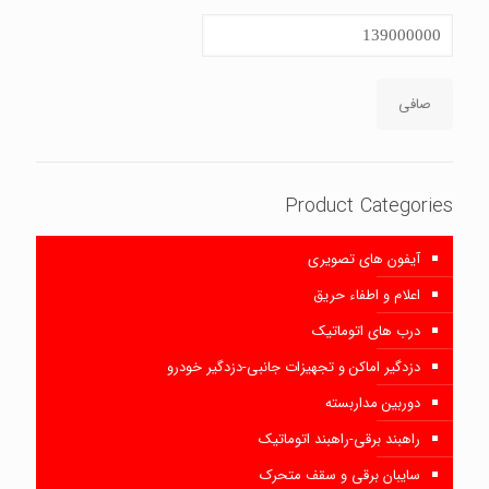
حداكثر
قيمت
صافی
Product Categories
آیفون های تصویری
اعلام و اطفاء حریق
درب های اتوماتیک
دزدگیر اماکن و تجهیزات جانبی-دزدگیر خودرو
دوربین مداربسته
راهبند برقی-راهبند اتوماتیک
سایبان برقی و سقف متحرک