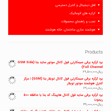
قفل دیجیتال و کنترل دسترسی
کرکره های اتوماتیک
نصب و راهنمای محصولات
هوشمند سازی ساختمان، خانه هوشمند
Products
برد کرکره برقی سیمکارتی فول کانال موتور ساید بتا (GSM Side
Full Channel)
ریال
69,500,000
برد کرکره برقی سیمکارتی فول کانال توبلار بتا (GSM) | مرکز
کنترل هوشمند موتور توبلار
ریال
69,000,000
برد کرکره برقی ساید فول کانال هاپینگ کد بتا با حافظه ۵۰۰
ریموت
ریال
49,000,000