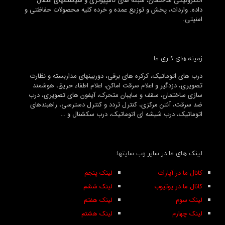
الکترونیکی ساختمان، شبکه های کامپیوتری و سیستمهای انتقال
داده. واردات، پخش و توزیع عمده و خرده کلیه محصولات حفاظتی و
امنیتی.
زمینه های کاری ما:
درب های اتوماتیک، کرکره های برقی، دوربینهای مداربسته و نظارت
تصویری، دزدگیر و اعلام سرقت اماکن، اعلام اطفاء حریق، هوشمند
سازی ساختمان، سقف و سایبان متحرک، آیفون های تصویری، درب
ضد سرقت، آنتن مرکزی، کنترل تردد و کنترل دسترسی، راهبندهای
اتوماتیک، درب شیشه ای اتوماتیک، درب سکشنال و …
لینک های ما در سایر وب سایتها:
کانال ما در آپارات
لینک پنجم
کانال ما در یوتیوب
لینک ششم
لینک سوم
لینک هفتم
لینک چهارم
لینک هشتم