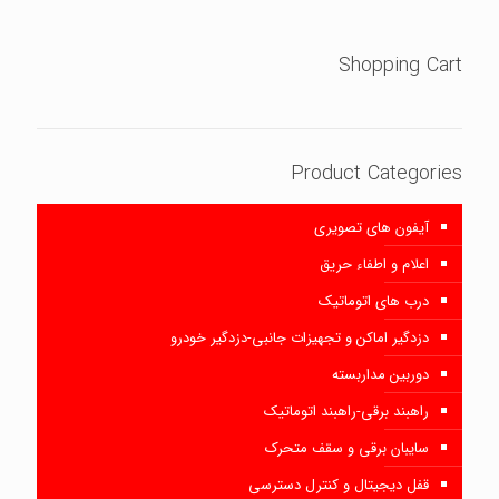
Shopping Cart
Product Categories
آیفون های تصویری
اعلام و اطفاء حریق
درب های اتوماتیک
دزدگیر اماکن و تجهیزات جانبی-دزدگیر خودرو
دوربین مداربسته
راهبند برقی-راهبند اتوماتیک
سایبان برقی و سقف متحرک
قفل دیجیتال و کنترل دسترسی