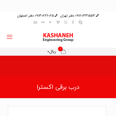
09120331553 دفتر تهران
09130222025 دفتر اصفهان
0
ریال0
درب برقی اکسترا