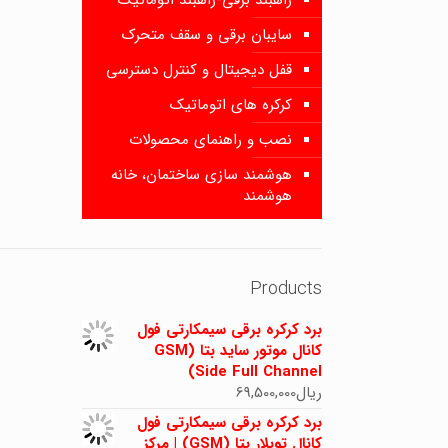
راهبند برقی-راهبند اتوماتیک
سایبان برقی و سقف متحرک
قفل دیجیتال و کنترل دسترسی
کرکره های اتوماتیک
نصب و راهنمای محصولات
هوشمند سازی ساختمان، خانه
هوشمند
Products
برد کرکره برقی سیمکارتی فول
کانال موتور ساید بتا (GSM
Side Full Channel)
ریال
69,500,000
برد کرکره برقی سیمکارتی فول
کانال توبلار بتا (GSM) | مرکز