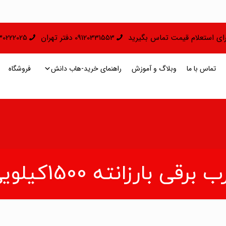
 برای استعلام قیمت تماس بگیرید
09120331553 دفتر تهران
09130222025 دفتر 
تماس با ما
وبلاگ و آموزش
راهنمای خرید-هاب دانش
فروشگاه
 برقی بارزانته 1500کیلویی