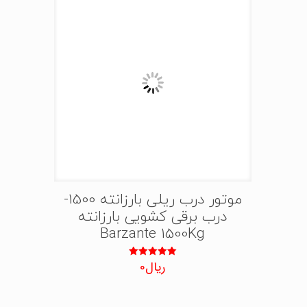
موتور درب ریلی بارزانته 1500-
درب برقی کشویی بارزانته
Barzante 1500Kg
ریال
0
نمره
5.00
از 5