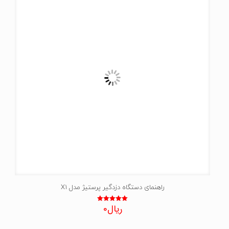
راهنمای دستگاه دزدگیر پرستیژ مدل X1
ریال
0
نمره
5.00
از 5