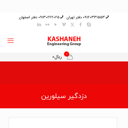
09120331553 دفتر تهران
09130222025 دفتر اصفهان
0
ریال0
دزدگیر سیلورین