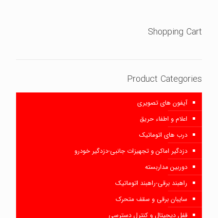
Shopping Cart
Product Categories
آیفون های تصویری
اعلام و اطفاء حریق
درب های اتوماتیک
دزدگیر اماکن و تجهیزات جانبی-دزدگیر خودرو
دوربین مداربسته
راهبند برقی-راهبند اتوماتیک
سایبان برقی و سقف متحرک
قفل دیجیتال و کنترل دسترسی