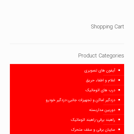
از 5
Shopping Cart
Product Categories
آیفون های تصویری
اعلام و اطفاء حریق
درب های اتوماتیک
دزدگیر اماکن و تجهیزات جانبی-دزدگیر خودرو
دوربین مداربسته
راهبند برقی-راهبند اتوماتیک
سایبان برقی و سقف متحرک