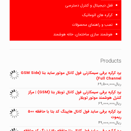
قفل دیجیتال و کنترل دسترسی
کرکره های اتوماتیک
نصب و راهنمای محصولات
هوشمند سازی ساختمان، خانه هوشمند
Products
برد کرکره برقی سیمکارتی فول کانال موتور ساید بتا (GSM Side
Full Channel)
ریال
69,500,000
برد کرکره برقی سیمکارتی فول کانال توبلار بتا (GSM) | مرکز
کنترل هوشمند موتور توبلار
ریال
69,000,000
برد کرکره برقی ساید فول کانال هاپینگ کد بتا با حافظه ۵۰۰
ریموت
ریال
49,000,000
برد کرکره برقی ساید فول کانال بتا حافظه بالا لرنینگ کد حافظه