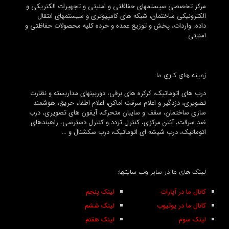
مرکز تخصصی سیستمهای حفاظتی و امنیتی و تجهیرات الکتریکی و
الکترونیکی ساختمان، شبکه های کامپیوتری و سیستمهای انتقال
داده. واردات، پخش و توزیع عمده و خرده کلیه محصولات حفاظتی و
امنیتی.
زمینه های کاری ما:
درب های اتوماتیک، کرکره های برقی، دوربینهای مداربسته و نظارت
تصویری، دزدگیر و اعلام سرقت اماکن، اعلام اطفاء حریق، هوشمند
سازی ساختمان، سقف و سایبان متحرک، آیفون های تصویری، درب
ضد سرقت، آنتن مرکزی، کنترل تردد و کنترل دسترسی، راهبندهای
اتوماتیک، درب شیشه ای اتوماتیک، درب سکشنال و …
لینک های ما در سایر وب سایتها:
کانال ما در آپارات
لینک پنجم
کانال ما در یوتیوب
لینک ششم
لینک سوم
لینک هفتم