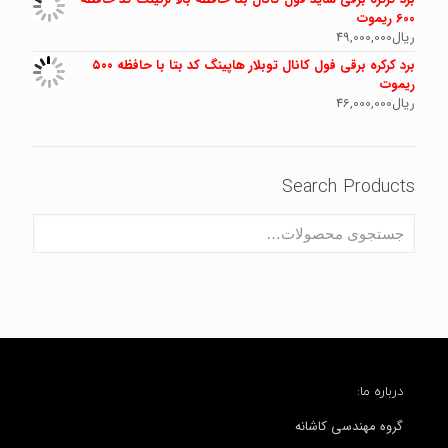
600 ریموت
ریال
49,000,000
برد کرکره برقی فول کانال توبلار هاپینگ کد بتا با حافظه ۵۰۰
ریموت
ریال
46,000,000
Search Products
درباره ما:
گروه مهندسی کاشانه