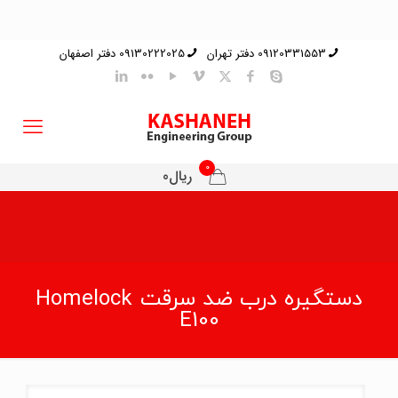
09120331553 دفتر تهران
09130222025 دفتر اصفهان
0
ریال0
دستگیره درب ضد سرقت Homelock
E100