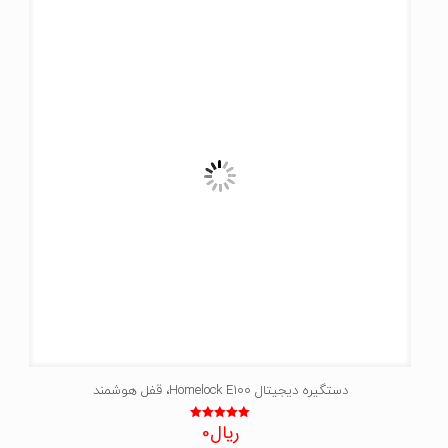
دستگیره دیجیتال Homelock E100، قفل هوشمند
ریال
0
نمره
5.00