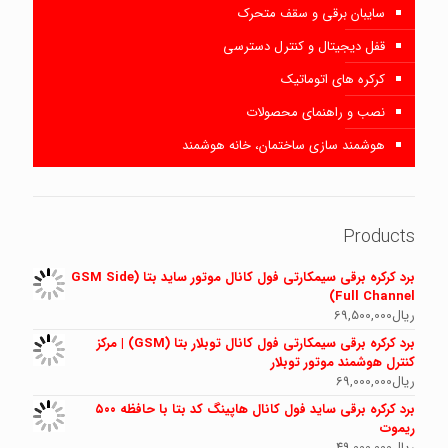
سایبان برقی و سقف متحرک
قفل دیجیتال و کنترل دسترسی
کرکره های اتوماتیک
نصب و راهنمای محصولات
هوشمند سازی ساختمان، خانه هوشمند
Products
برد کرکره برقی سیمکارتی فول کانال موتور ساید بتا (GSM Side
Full Channel)
ریال
69,500,000
برد کرکره برقی سیمکارتی فول کانال توبلار بتا (GSM) | مرکز
کنترل هوشمند موتور توبلار
ریال
69,000,000
برد کرکره برقی ساید فول کانال هاپینگ کد بتا با حافظه ۵۰۰
ریموت
ریال
49,000,000