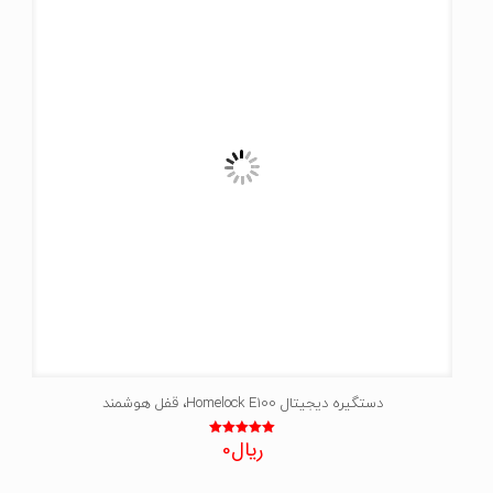
دستگیره دیجیتال Homelock E100، قفل هوشمند
ریال
0
نمره
5.00
از 5