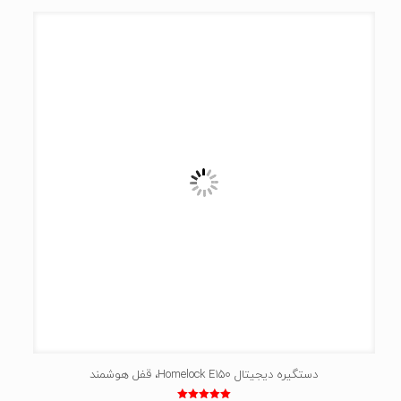
دستگیره دیجیتال Homelock E150، قفل هوشمند