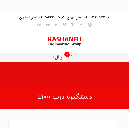
09120331553 دفتر تهران
09130222025 دفتر اصفهان
0
ریال0
دستگیره درب E100