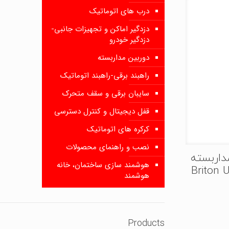
درب های اتوماتیک
دزدگیر اماکن و تجهیزات جانبی-
دزدگیر خودرو
دوربین مداربسته
راهبند برقی-راهبند اتوماتیک
سایبان برقی و سقف متحرک
قفل دیجیتال و کنترل دسترسی
کرکره های اتوماتیک
نصب و راهنمای محصولات
داربسته
هوشمند سازی ساختمان، خانه
Briton U-
هوشمند
Products