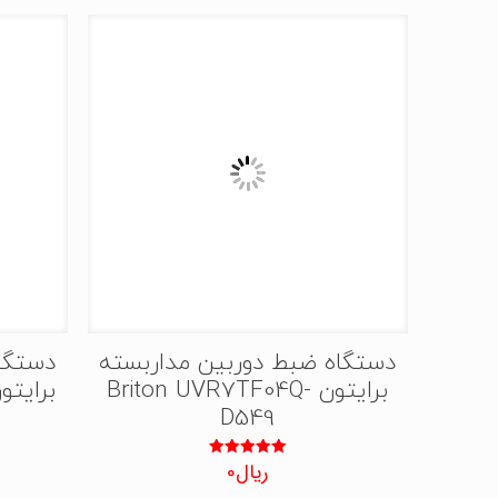
دستگاه ضبط دوربین مداربسته
دستگا
برایتون Briton UVR7TF04Q-
D549
ریال
0
نمره
5.00
از 5