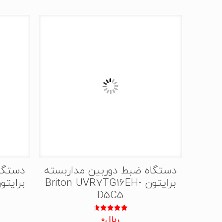
دستگاه ضبط دوربین مداربسته
دستگا
برایتون Briton UVR7TG16EH-
D5C5
ریال
0
نمره