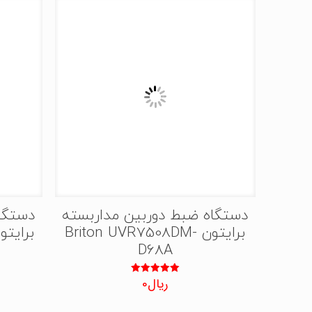
دستگاه ضبط دوربین مداربسته
دستگا
برایتون Briton UVR7508DM-
D68A
ریال
0
نمره
5.00
از 5