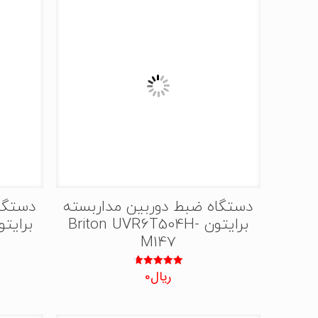
دستگاه ضبط دوربین مداربسته
دستگا
برایتون Briton UVR6T504H-
M147
ریال
0
نمره
4.75
از 5