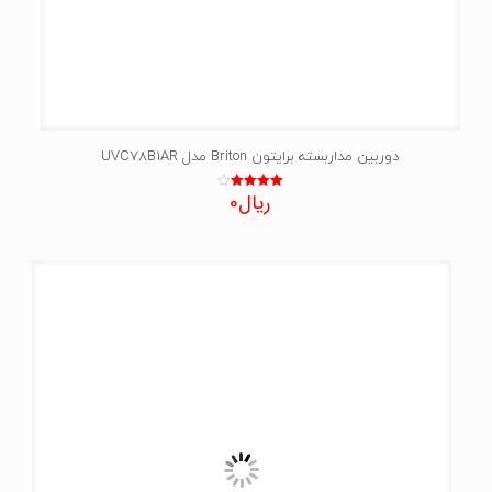
دوربین مداربسته برایتون Briton مدل UVC78B1AR
ریال
0
نمره
4.00
از 5