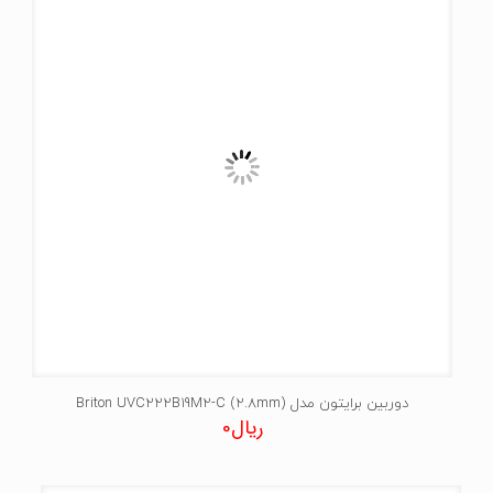
دوربین برایتون مدل Briton UVC222B19M2-C (2.8mm)
ریال
0