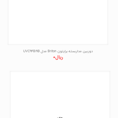
دوربین مداربسته برایتون Briton مدل UVC94B19B
ریال
0