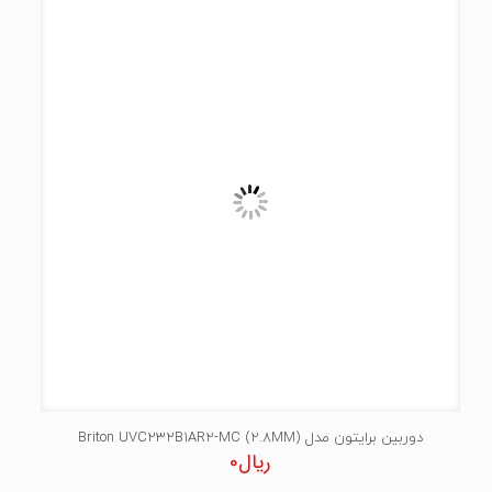
دوربین برایتون مدل Briton UVC232B1AR2-MC (2.8MM)
ریال
0