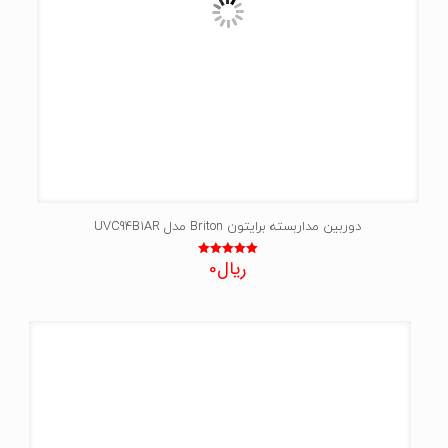
دوربین مداربسته برایتون Briton مدل UVC94B1AR
ریال
0
نمره
5.00
از 5