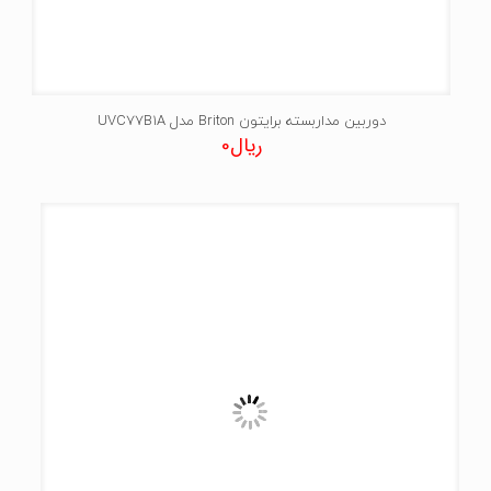
دوربین مداربسته برایتون Briton مدل UVC77B1A
ریال
0