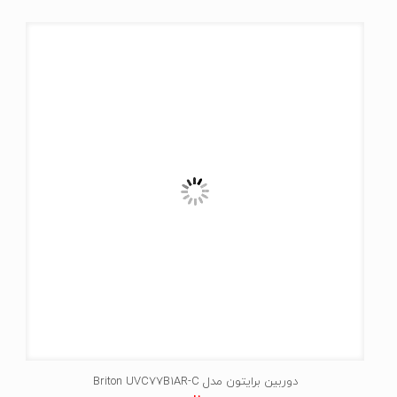
دوربین برایتون مدل Briton UVC77B1AR-C