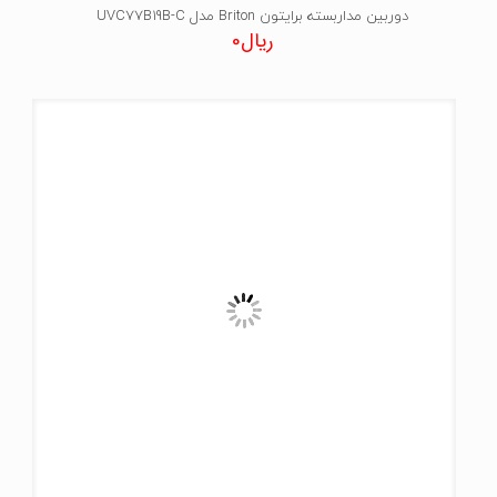
دوربین مداربسته برایتون Briton مدل UVC77B19B-C
ریال
0