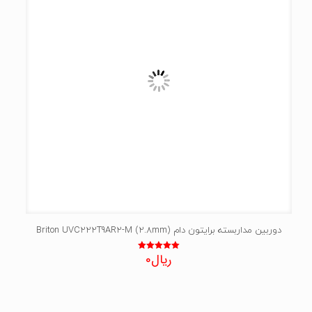
دوربین مداربسته برایتون دام Briton UVC222T9AR2-M (2.8mm)
ریال
0
نمره
5.00
از 5