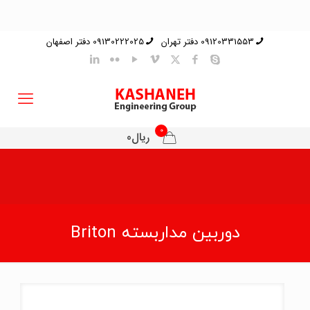
09120331553 دفتر تهران
09130222025 دفتر اصفهان
0
ریال0
دوربین مداربسته Briton