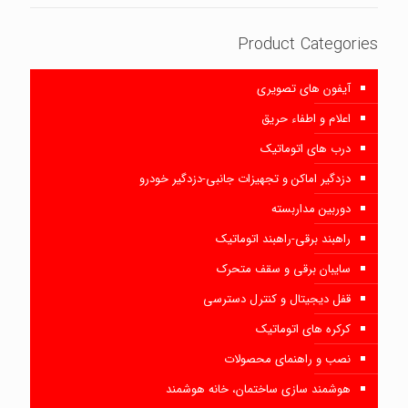
Product Categories
آیفون های تصویری
اعلام و اطفاء حریق
درب های اتوماتیک
دزدگیر اماکن و تجهیزات جانبی-دزدگیر خودرو
دوربین مداربسته
راهبند برقی-راهبند اتوماتیک
سایبان برقی و سقف متحرک
قفل دیجیتال و کنترل دسترسی
کرکره های اتوماتیک
نصب و راهنمای محصولات
هوشمند سازی ساختمان، خانه هوشمند