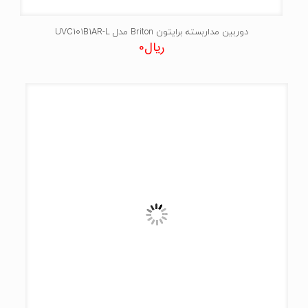
دوربین مداربسته برایتون Briton مدل UVC101B1AR-L
ریال
0