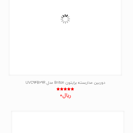
دوربین مداربسته برایتون Briton مدل UVC94B29R
ریال
0
نمره
5.00
از 5