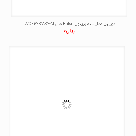
دوربین مداربسته برایتون Briton مدل UVC222B1AR2-M
ریال
0