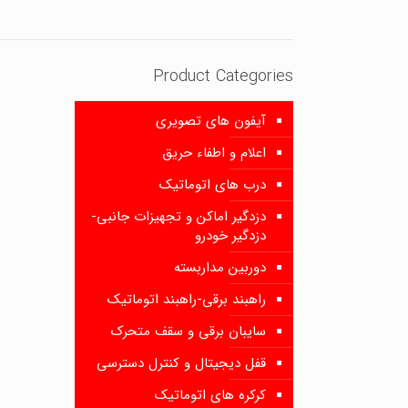
Product Categories
آیفون های تصویری
اعلام و اطفاء حریق
درب های اتوماتیک
دزدگیر اماکن و تجهیزات جانبی-
دزدگیر خودرو
دوربین مداربسته
راهبند برقی-راهبند اتوماتیک
سایبان برقی و سقف متحرک
قفل دیجیتال و کنترل دسترسی
کرکره های اتوماتیک