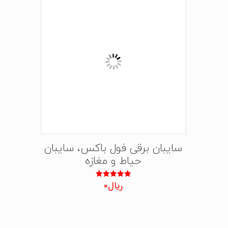
سایبان برقی فول باکس، سایبان
حیاط و مغازه
ریال
0
نمره
5.00
از 5