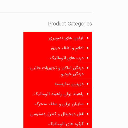
Product Categories
آیفون های تصویری
اعلام و اطفاء حریق
درب های اتوماتیک
دزدگیر اماکن و تجهیزات جانبی-
دزدگیر خودرو
دوربین مداربسته
راهبند برقی-راهبند اتوماتیک
سایبان برقی و سقف متحرک
قفل دیجیتال و کنترل دسترسی
کرکره های اتوماتیک