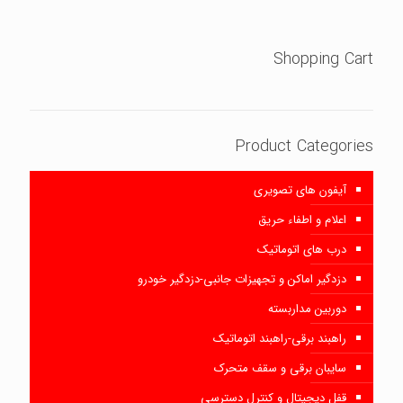
Shopping Cart
Product Categories
آیفون های تصویری
اعلام و اطفاء حریق
درب های اتوماتیک
دزدگیر اماکن و تجهیزات جانبی-دزدگیر خودرو
دوربین مداربسته
راهبند برقی-راهبند اتوماتیک
سایبان برقی و سقف متحرک
قفل دیجیتال و کنترل دسترسی