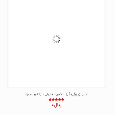
سایبان برقی فول باکس، سایبان حیاط و مغازه
ریال
0
نمره
5.00
از 5