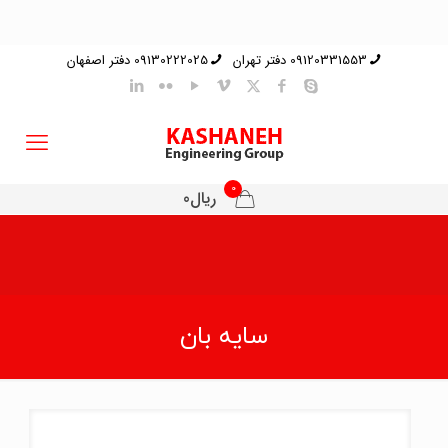
09120331553 دفتر تهران
09130222025 دفتر اصفهان
0
ریال0
سایه بان