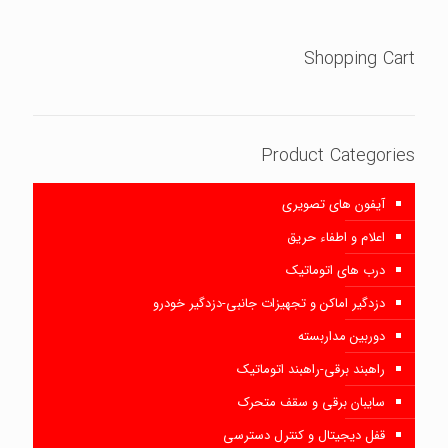
Shopping Cart
Product Categories
آیفون های تصویری
اعلام و اطفاء حریق
درب های اتوماتیک
دزدگیر اماکن و تجهیزات جانبی-دزدگیر خودرو
دوربین مداربسته
راهبند برقی-راهبند اتوماتیک
سایبان برقی و سقف متحرک
قفل دیجیتال و کنترل دسترسی