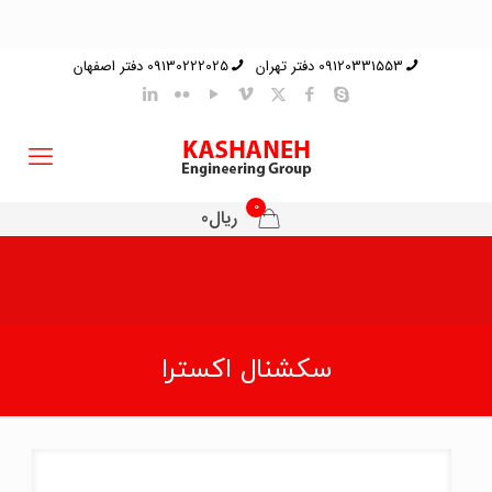
09120331553 دفتر تهران
09130222025 دفتر اصفهان
0
ریال0
سکشنال اکسترا