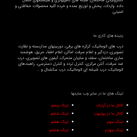
الکترونیکی ساختمان، شبکه های کامپیوتری و سیستمهای انتقال
داده. واردات، پخش و توزیع عمده و خرده کلیه محصولات حفاظتی و
امنیتی.
زمینه های کاری ما:
درب های اتوماتیک، کرکره های برقی، دوربینهای مداربسته و نظارت
تصویری، دزدگیر و اعلام سرقت اماکن، اعلام اطفاء حریق، هوشمند
سازی ساختمان، سقف و سایبان متحرک، آیفون های تصویری، درب
ضد سرقت، آنتن مرکزی، کنترل تردد و کنترل دسترسی، راهبندهای
اتوماتیک، درب شیشه ای اتوماتیک، درب سکشنال و …
لینک های ما در سایر وب سایتها:
کانال ما در آپارات
لینک پنجم
کانال ما در یوتیوب
لینک ششم
لینک سوم
لینک هفتم
لینک چهارم
لینک هشتم