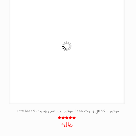
موتور سکشنال هیوت 1000، موتور زیرسقفی هیوت Hutte 1000N
ریال
0
نمره
5.00
از 5