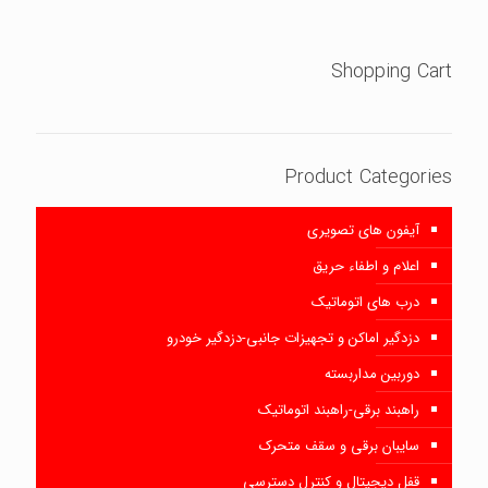
Shopping Cart
Product Categories
آیفون های تصویری
اعلام و اطفاء حریق
درب های اتوماتیک
دزدگیر اماکن و تجهیزات جانبی-دزدگیر خودرو
دوربین مداربسته
راهبند برقی-راهبند اتوماتیک
سایبان برقی و سقف متحرک
قفل دیجیتال و کنترل دسترسی