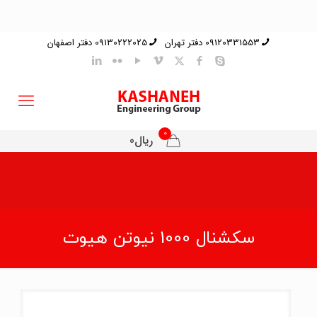
09120331553 دفتر تهران
09130222025 دفتر اصفهان
0
ریال0
سکشنال 1000 نیوتن هیوت