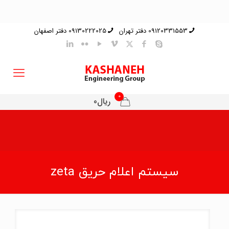
09120331553 دفتر تهران
09130222025 دفتر اصفهان
0
ریال0
سیستم اعلام حریق zeta