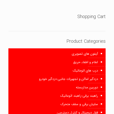
Shopping Cart
Product Categories
آیفون های تصویری
اعلام و اطفاء حریق
درب های اتوماتیک
دزدگیر اماکن و تجهیزات جانبی-دزدگیر خودرو
دوربین مداربسته
راهبند برقی-راهبند اتوماتیک
سایبان برقی و سقف متحرک
قفل دیجیتال و کنترل دسترسی