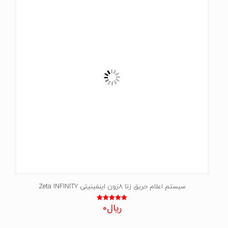
سیستم اعلام حریق زتا 8زون اینفینیتی Zeta INFINITY
ریال
0
نمره
5.00
از 5