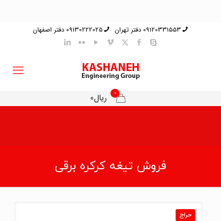
09120331553 دفتر تهران
09130222025 دفتر اصفهان
0
ریال0
فروش تیغه کرکره برقی
حراج