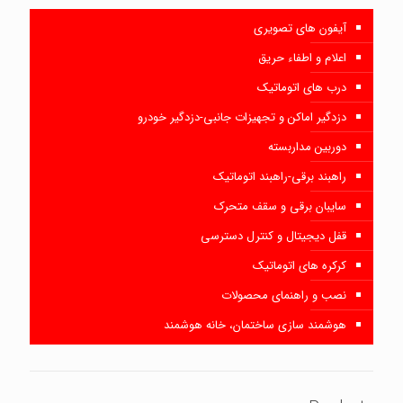
آیفون های تصویری
اعلام و اطفاء حریق
درب های اتوماتیک
دزدگیر اماکن و تجهیزات جانبی-دزدگیر خودرو
دوربین مداربسته
راهبند برقی-راهبند اتوماتیک
سایبان برقی و سقف متحرک
قفل دیجیتال و کنترل دسترسی
کرکره های اتوماتیک
نصب و راهنمای محصولات
هوشمند سازی ساختمان، خانه هوشمند