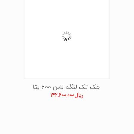
جک تک لنگه لاین 600 بتا
ریال
142,600,000