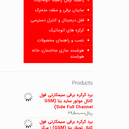
راهبند برقی-راهبند اتوماتیک
سایبان برقی و سقف متحرک
قفل دیجیتال و کنترل دسترسی
کرکره های اتوماتیک
نصب و راهنمای محصولات
هوشمند سازی ساختمان، خانه
هوشمند
Products
برد کرکره برقی سیمکارتی فول
کانال موتور ساید بتا (GSM
Side Full Channel)
ریال
69,500,000
برد کرکره برقی سیمکارتی فول
کانال توبلار بتا (GSM) | مرکز