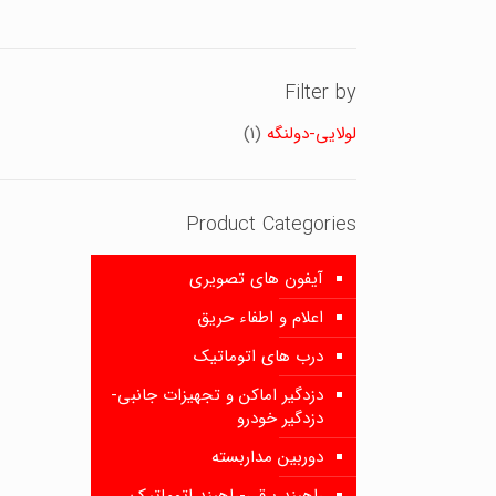
Filter by
لولایی-دولنگه
(1)
Product Categories
آیفون های تصویری
اعلام و اطفاء حریق
درب های اتوماتیک
دزدگیر اماکن و تجهیزات جانبی-
دزدگیر خودرو
دوربین مداربسته