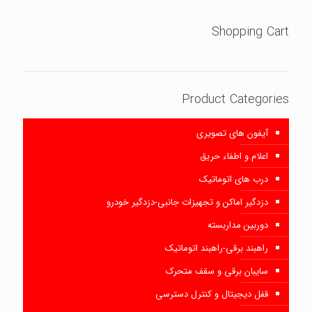
Shopping Cart
Product Categories
آیفون های تصویری
اعلام و اطفاء حریق
درب های اتوماتیک
دزدگیر اماکن و تجهیزات جانبی-دزدگیر خودرو
دوربین مداربسته
راهبند برقی-راهبند اتوماتیک
سایبان برقی و سقف متحرک
قفل دیجیتال و کنترل دسترسی