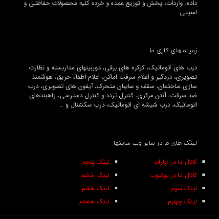
داده. واردات، پخش و توزیع عمده و خرده کلیه محصولات حفاظتی و
امنیتی.
زمینه های کاری ما:
درب های اتوماتیک، کرکره های برقی، دوربینهای مداربسته و نظارت
تصویری، دزدگیر و اعلام سرقت اماکن، اعلام اطفاء حریق، هوشمند
سازی ساختمان، سقف و سایبان متحرک، آیفون های تصویری، درب
ضد سرقت، آنتن مرکزی، کنترل تردد و کنترل دسترسی، راهبندهای
اتوماتیک، درب شیشه ای اتوماتیک، درب سکشنال و …
لینک های ما در سایر وب سایتها:
کانال ما در آپارات
لینک پنجم
کانال ما در یوتیوب
لینک ششم
لینک سوم
لینک هفتم
لینک چهارم
لینک هشتم