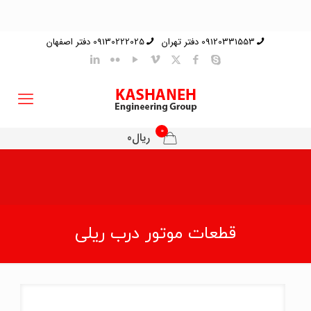
09120331553 دفتر تهران
09130222025 دفتر اصفهان
0
ریال0
قطعات موتور درب ریلی