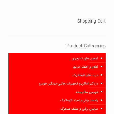
نمره
5.00
از 5
Shopping Cart
Product Categories
آیفون های تصویری
اعلام و اطفاء حریق
درب های اتوماتیک
دزدگیر اماکن و تجهیزات جانبی-دزدگیر خودرو
دوربین مداربسته
راهبند برقی-راهبند اتوماتیک
سایبان برقی و سقف متحرک