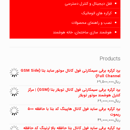
قفل دیجیتال و کنترل دسترسی
کرکره های اتوماتیک
نصب و راهنمای محصولات
هوشمند سازی ساختمان، خانه هوشمند
Products
برد کرکره برقی سیمکارتی فول کانال موتور ساید بتا (GSM Side
Full Channel)
ریال
69,500,000
برد کرکره برقی سیمکارتی فول کانال توبلار بتا (GSM) | مرکز
کنترل هوشمند موتور توبلار
ریال
69,000,000
برد کرکره برقی ساید فول کانال هاپینگ کد بتا با حافظه ۵۰۰
ریموت
ریال
49,000,000
برد کرکره برقی ساید فول کانال بتا حافظه بالا لرنینگ کد حافظه