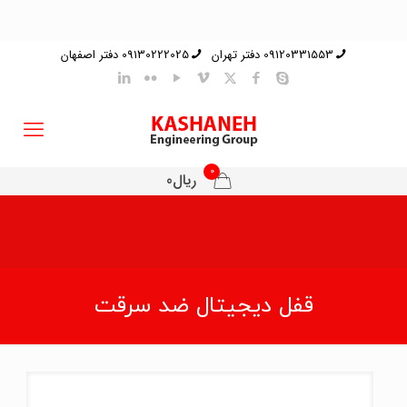
09120331553 دفتر تهران
09130222025 دفتر اصفهان
0
ریال0
قفل دیجیتال ضد سرقت