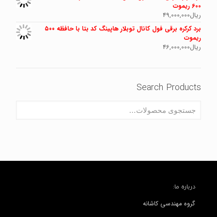
600 ریموت
ریال
49,000,000
برد کرکره برقی فول کانال توبلار هاپینگ کد بتا با حافظه ۵۰۰
ریموت
ریال
46,000,000
Search Products
درباره ما:
گروه مهندسی کاشانه