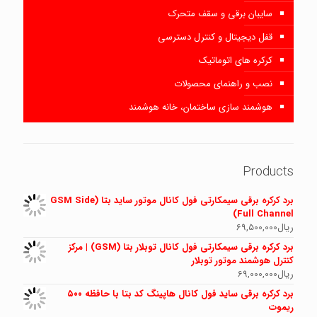
سایبان برقی و سقف متحرک
قفل دیجیتال و کنترل دسترسی
کرکره های اتوماتیک
نصب و راهنمای محصولات
هوشمند سازی ساختمان، خانه هوشمند
Products
برد کرکره برقی سیمکارتی فول کانال موتور ساید بتا (GSM Side
Full Channel)
ریال
69,500,000
برد کرکره برقی سیمکارتی فول کانال توبلار بتا (GSM) | مرکز
کنترل هوشمند موتور توبلار
ریال
69,000,000
برد کرکره برقی ساید فول کانال هاپینگ کد بتا با حافظه ۵۰۰
ریموت