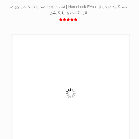
دستگیره دیجیتال HomeLock F300 | امنیت هوشمند با تشخیص چهره،
اثر انگشت و اپلیکیشن
نمره
5.00
از 5