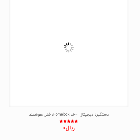
دستگیره دیجیتال Homelock E100، قفل هوشمند
ریال
0
نمره
5.00
از 5