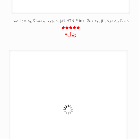
دستگیره دیجیتال HTN Prime Galaxy قفل دیجیتال، دستگیره هوشمند
ریال
0
نمره
5.00
از 5