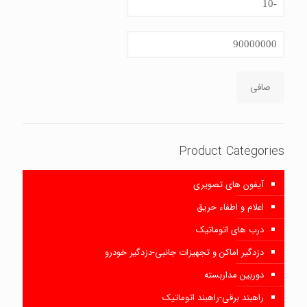
قیمت
حداكثر
قيمت
صافی
Product Categories
آیفون های تصویری
اعلام و اطفاء حریق
درب های اتوماتیک
دزدگیر اماکن و تجهیزات جانبی-دزدگیر خودرو
دوربین مداربسته
راهبند برقی-راهبند اتوماتیک