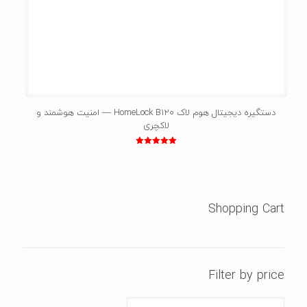
دستگیره دیجیتال هوم لاک HomeLock B120 — امنیت هوشمند و
لاکچری
نمره
5.00
از 5
Shopping Cart
Filter by price
حداقل