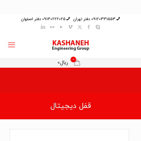
09120331553 دفتر تهران
09130222025 دفتر اصفهان
0
ریال0
قفل دیجیتال