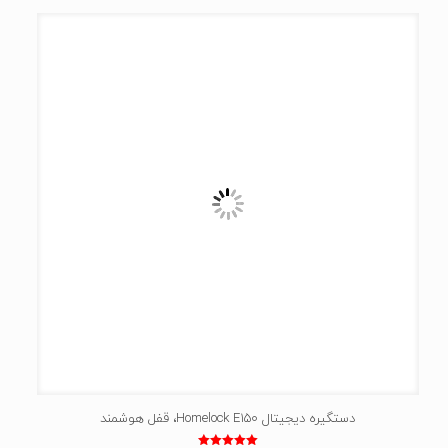
دستگیره دیجیتال Homelock E150، قفل هوشمند