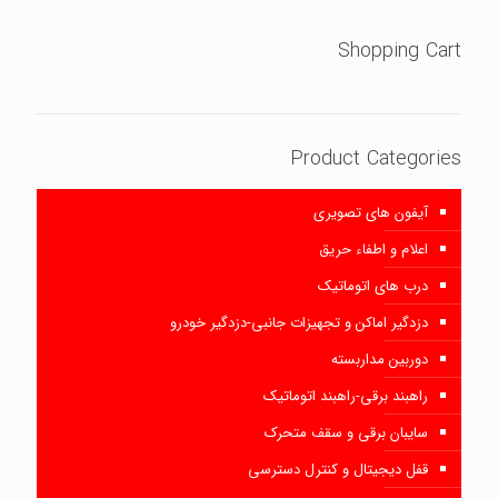
Shopping Cart
Product Categories
آیفون های تصویری
اعلام و اطفاء حریق
درب های اتوماتیک
دزدگیر اماکن و تجهیزات جانبی-دزدگیر خودرو
دوربین مداربسته
راهبند برقی-راهبند اتوماتیک
سایبان برقی و سقف متحرک
قفل دیجیتال و کنترل دسترسی