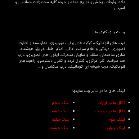
داده. واردات، پخش و توزیع عمده و خرده کلیه محصولات حفاظتی و
امنیتی.
زمینه های کاری ما:
درب های اتوماتیک، کرکره های برقی، دوربینهای مداربسته و نظارت
تصویری، دزدگیر و اعلام سرقت اماکن، اعلام اطفاء حریق، هوشمند
سازی ساختمان، سقف و سایبان متحرک، آیفون های تصویری، درب
ضد سرقت، آنتن مرکزی، کنترل تردد و کنترل دسترسی، راهبندهای
اتوماتیک، درب شیشه ای اتوماتیک، درب سکشنال و …
لینک های ما در سایر وب سایتها:
کانال ما در آپارات
لینک پنجم
کانال ما در یوتیوب
لینک ششم
لینک سوم
لینک هفتم
لینک چهارم
لینک هشتم