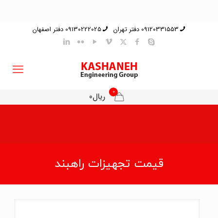
09120331553 دفتر تهران
09130222025 دفتر اصفهان
0
ریال0
قیمت تجهیزات راهبند