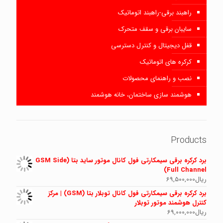
راهبند برقی-راهبند اتوماتیک
سایبان برقی و سقف متحرک
قفل دیجیتال و کنترل دسترسی
کرکره های اتوماتیک
نصب و راهنمای محصولات
هوشمند سازی ساختمان، خانه هوشمند
Products
برد کرکره برقی سیمکارتی فول کانال موتور ساید بتا (GSM Side
Full Channel)
ریال
69,500,000
برد کرکره برقی سیمکارتی فول کانال توبلار بتا (GSM) | مرکز
کنترل هوشمند موتور توبلار
ریال
69,000,000