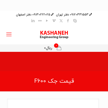
09120331553 دفتر تهران
09130222025 دفتر اصفهان
0
ریال0
قیمت جک F600