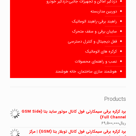
دزدگیر اماکن و تجهیزات جانبی-دزدگیر خودرو
دوربین مداربسته
راهبند برقی-راهبند اتوماتیک
سایبان برقی و سقف متحرک
قفل دیجیتال و کنترل دسترسی
کرکره های اتوماتیک
نصب و راهنمای محصولات
هوشمند سازی ساختمان، خانه هوشمند
Products
برد کرکره برقی سیمکارتی فول کانال موتور ساید بتا (GSM Side
Full Channel)
ریال
69,500,000
برد کرکره برقی سیمکارتی فول کانال توبلار بتا (GSM) | مرکز