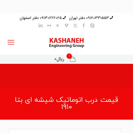
09120331553 دفتر تهران
09130222025 دفتر اصفهان
0
ریال0
قیمت درب اتوماتیک شیشه ای بتا
1910