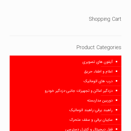
Shopping Cart
Product Categories
آیفون های تصویری
اعلام و اطفاء حریق
درب های اتوماتیک
دزدگیر اماکن و تجهیزات جانبی-دزدگیر خودرو
دوربین مداربسته
راهبند برقی-راهبند اتوماتیک
سایبان برقی و سقف متحرک
قفل دیجیتال و کنترل دسترسی