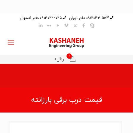
09120331553 دفتر تهران
09130222025 دفتر اصفهان
0
ریال0
قیمت درب برقی بارزانته