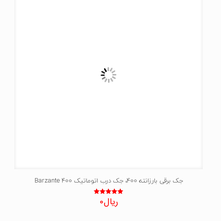
جک برقی بارزانته 400، جک درب اتوماتیک Barzante 400
ریال
0
نمره
5.00
از 5