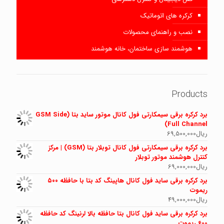
کرکره های اتوماتیک
نصب و راهنمای محصولات
هوشمند سازی ساختمان، خانه هوشمند
Products
برد کرکره برقی سیمکارتی فول کانال موتور ساید بتا (GSM Side
Full Channel)
ریال
69,500,000
برد کرکره برقی سیمکارتی فول کانال توبلار بتا (GSM) | مرکز
کنترل هوشمند موتور توبلار
ریال
69,000,000
برد کرکره برقی ساید فول کانال هاپینگ کد بتا با حافظه ۵۰۰
ریموت
ریال
49,000,000
برد کرکره برقی ساید فول کانال بتا حافظه بالا لرنینگ کد حافظه
600 ریموت