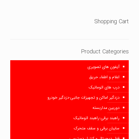
Shopping Cart
Product Categories
آیفون های تصویری
اعلام و اطفاء حریق
درب های اتوماتیک
دزدگیر اماکن و تجهیزات جانبی-دزدگیر خودرو
دوربین مداربسته
راهبند برقی-راهبند اتوماتیک
سایبان برقی و سقف متحرک
قفل دیجیتال و کنترل دسترسی