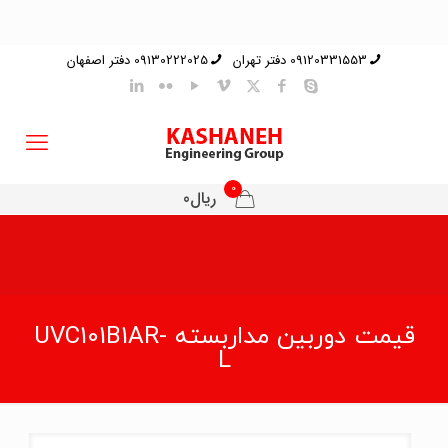
09120331553 دفتر تهران
09130222025 دفتر اصفهان
0
ریال0
قیمت دوربین مداربسته UVC101B1AR-
L