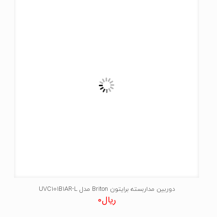
دوربین مداربسته برایتون Briton مدل UVC101B1AR-L
ریال
0