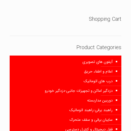
Shopping Cart
Product Categories
آیفون های تصویری
اعلام و اطفاء حریق
درب های اتوماتیک
دزدگیر اماکن و تجهیزات جانبی-دزدگیر خودرو
دوربین مداربسته
راهبند برقی-راهبند اتوماتیک
سایبان برقی و سقف متحرک
قفل دیجیتال و کنترل دسترسی