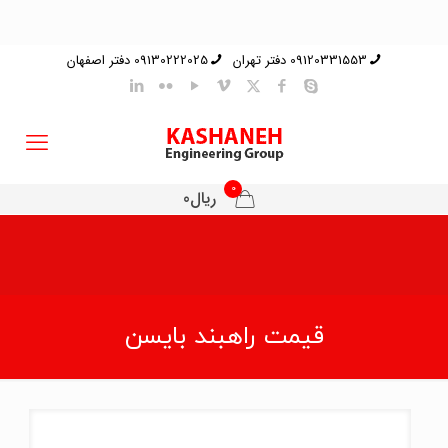
09120331553 دفتر تهران
09130222025 دفتر اصفهان
0
ریال0
قیمت راهبند بایسن