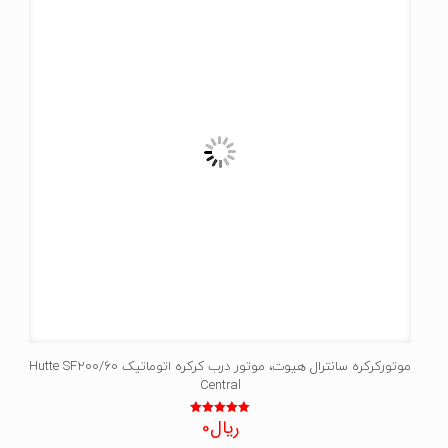
موتورکرکره سانترال هیوت، موتور درب کرکره اتوماتیک Hutte SF200/60
Central
ریال
0
نمره
5.00
از 5