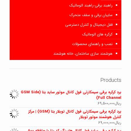
راهبند برقی-راهبند اتوماتیک
سایبان برقی و سقف متحرک
قفل دیجیتال و کنترل دسترسی
کرکره های اتوماتیک
نصب و راهنمای محصولات
هوشمند سازی ساختمان، خانه هوشمند
Products
برد کرکره برقی سیمکارتی فول کانال موتور ساید بتا (GSM Side
Full Channel)
ریال
69,500,000
برد کرکره برقی سیمکارتی فول کانال توبلار بتا (GSM) | مرکز
کنترل هوشمند موتور توبلار
ریال
69,000,000
برد کرکره برقی ساید فول کانال هاپینگ کد بتا با حافظه ۵۰۰