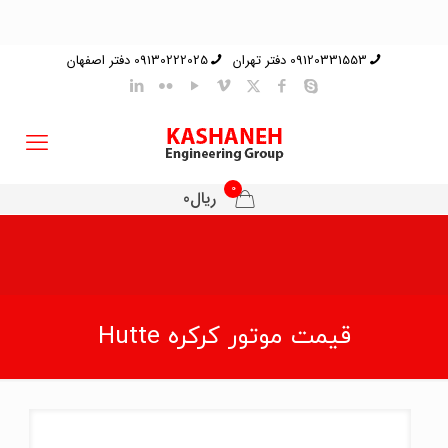
09120331553 دفتر تهران
09130222025 دفتر اصفهان
0
ریال0
قیمت موتور کرکره Hutte