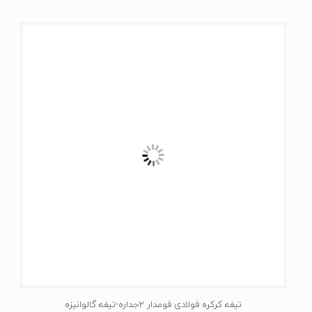
تیغه کرکره فولادی فومدار 2جداره-تیغه گالوانیزه