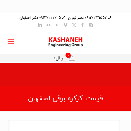
09120331553 دفتر تهران
09130222025 دفتر اصفهان
0
ریال0
قیمت کرکره برقی اصفهان