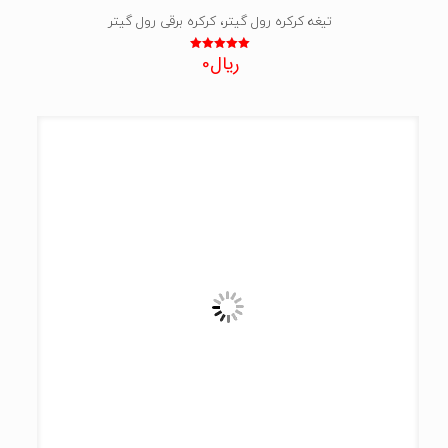
تیغه کرکره رول گیتر، کرکره برقی رول گیتر
ریال
0
نمره
5.00
از 5