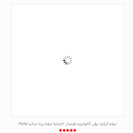
تیغه کرکره برقی گالوانیزه فومدار 2جداره-تیغه پرتا ایتالیا Porta