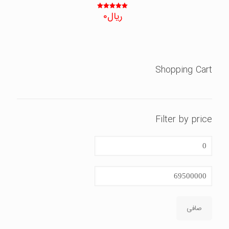
ریال
0
نمره
5.00
از 5
Shopping Cart
Filter by price
حداقل
قیمت
حداكثر
قيمت
صافی