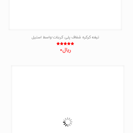
تیغه کرکره شفاف پلی کربنات-واسط استیل
ریال
0
نمره
5.00
از 5