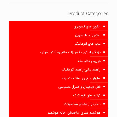
Product Categories
آیفون های تصویری
اعلام و اطفاء حریق
درب های اتوماتیک
دزدگیر اماکن و تجهیزات جانبی-دزدگیر خودرو
دوربین مداربسته
راهبند برقی-راهبند اتوماتیک
سایبان برقی و سقف متحرک
قفل دیجیتال و کنترل دسترسی
کرکره های اتوماتیک
نصب و راهنمای محصولات
هوشمند سازی ساختمان، خانه هوشمند