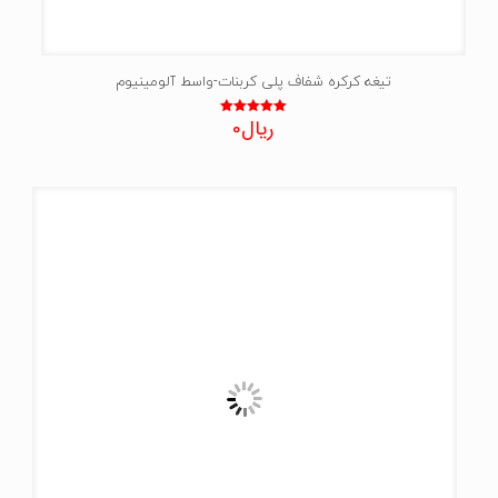
تیغه کرکره شفاف پلی کربنات-واسط آلومینیوم
ریال
0
نمره
5.00
از 5