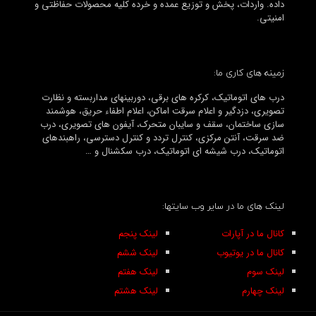
داده. واردات، پخش و توزیع عمده و خرده کلیه محصولات حفاظتی و
امنیتی.
زمینه های کاری ما:
درب های اتوماتیک، کرکره های برقی، دوربینهای مداربسته و نظارت
تصویری، دزدگیر و اعلام سرقت اماکن، اعلام اطفاء حریق، هوشمند
سازی ساختمان، سقف و سایبان متحرک، آیفون های تصویری، درب
ضد سرقت، آنتن مرکزی، کنترل تردد و کنترل دسترسی، راهبندهای
اتوماتیک، درب شیشه ای اتوماتیک، درب سکشنال و …
لینک های ما در سایر وب سایتها:
کانال ما در آپارات
لینک پنجم
کانال ما در یوتیوب
لینک ششم
لینک سوم
لینک هفتم
لینک چهارم
لینک هشتم