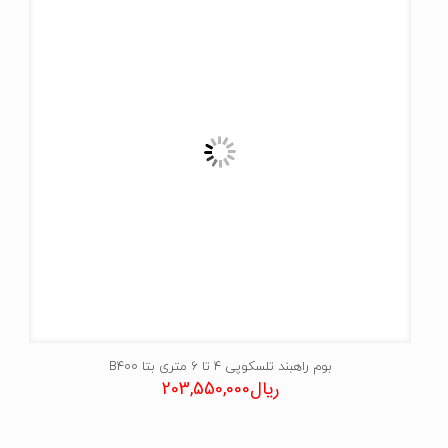
بوم راهبند تلسکوپی 4 تا 6 متری بتا B400
ریال
203,550,000