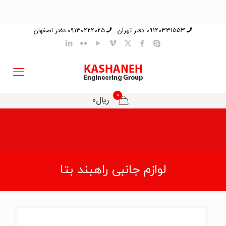
09120331553 دفتر تهران
09130222025 دفتر اصفهان
0
ریال0
لوازم جانبی راهبند بتا