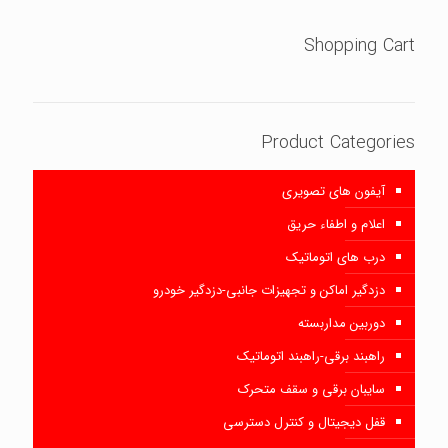
Shopping Cart
Product Categories
آیفون های تصویری
اعلام و اطفاء حریق
درب های اتوماتیک
دزدگیر اماکن و تجهیزات جانبی-دزدگیر خودرو
دوربین مداربسته
راهبند برقی-راهبند اتوماتیک
سایبان برقی و سقف متحرک
قفل دیجیتال و کنترل دسترسی