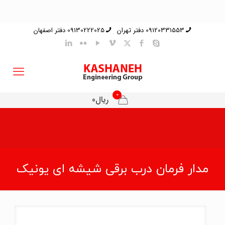
09120331553 دفتر تهران
09130222025 دفتر اصفهان
0
ریال0
مدار فرمان درب برقی شیشه ای یونیک