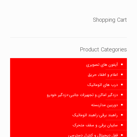
Shopping Cart
Product Categories
آیفون های تصویری
اعلام و اطفاء حریق
درب های اتوماتیک
دزدگیر اماکن و تجهیزات جانبی-دزدگیر خودرو
دوربین مداربسته
راهبند برقی-راهبند اتوماتیک
سایبان برقی و سقف متحرک
قفل دیجیتال و کنترل دسترسی