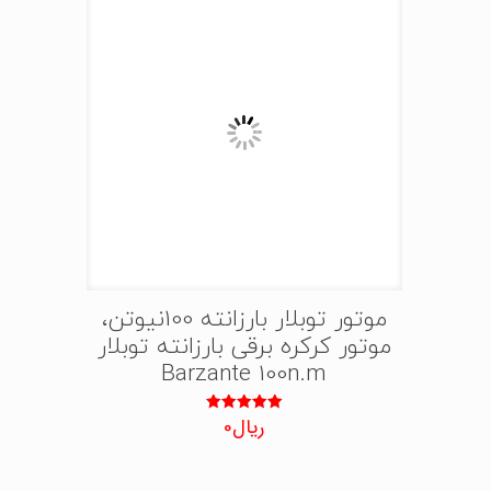
موتور توبلار بارزانته 100نیوتن،
موتور کرکره برقی بارزانته توبلار
Barzante 100n.m
ریال
0
نمره
5.00
از 5