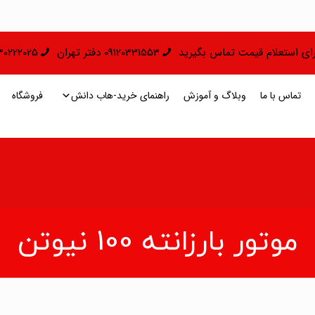
 برای استعلام قیمت تماس بگیرید
09120331553 دفتر تهران
09130222025 دفتر 
تماس با ما
وبلاگ و آموزش
راهنمای خرید-هاب دانش
فروشگاه
موتور بارزانته 100 نیوتن