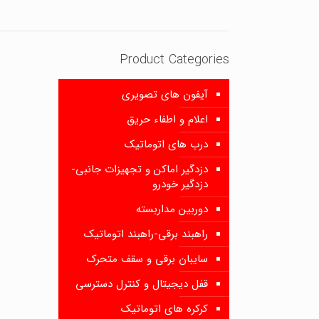
Product Categories
آیفون های تصویری
اعلام و اطفاء حریق
درب های اتوماتیک
دزدگیر اماکن و تجهیزات جانبی-
دزدگیر خودرو
دوربین مداربسته
راهبند برقی-راهبند اتوماتیک
سایبان برقی و سقف متحرک
قفل دیجیتال و کنترل دسترسی
کرکره های اتوماتیک