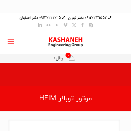
09120331553 دفتر تهران
09130222025 دفتر اصفهان
0
ریال0
موتور توبلار HEIM