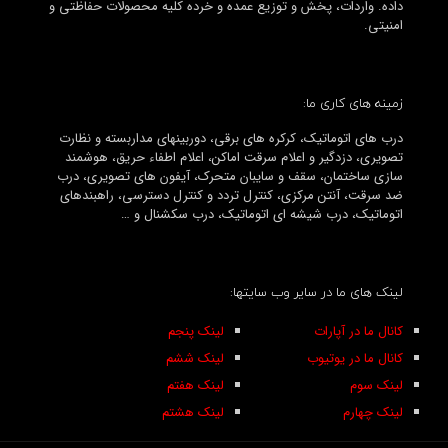
داده. واردات، پخش و توزیع عمده و خرده کلیه محصولات حفاظتی و
امنیتی.
زمینه های کاری ما:
درب های اتوماتیک، کرکره های برقی، دوربینهای مداربسته و نظارت
تصویری، دزدگیر و اعلام سرقت اماکن، اعلام اطفاء حریق، هوشمند
سازی ساختمان، سقف و سایبان متحرک، آیفون های تصویری، درب
ضد سرقت، آنتن مرکزی، کنترل تردد و کنترل دسترسی، راهبندهای
اتوماتیک، درب شیشه ای اتوماتیک، درب سکشنال و …
لینک های ما در سایر وب سایتها:
کانال ما در آپارات
لینک پنجم
کانال ما در یوتیوب
لینک ششم
لینک سوم
لینک هفتم
لینک چهارم
لینک هشتم