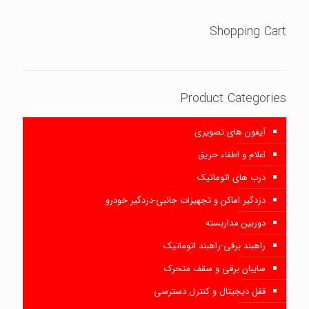
Shopping Cart
Product Categories
آیفون های تصویری
اعلام و اطفاء حریق
درب های اتوماتیک
دزدگیر اماکن و تجهیزات جانبی-دزدگیر خودرو
دوربین مداربسته
راهبند برقی-راهبند اتوماتیک
سایبان برقی و سقف متحرک
قفل دیجیتال و کنترل دسترسی