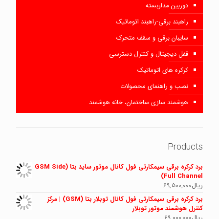
دوربین مداربسته
راهبند برقی-راهبند اتوماتیک
سایبان برقی و سقف متحرک
قفل دیجیتال و کنترل دسترسی
کرکره های اتوماتیک
نصب و راهنمای محصولات
هوشمند سازی ساختمان، خانه هوشمند
Products
برد کرکره برقی سیمکارتی فول کانال موتور ساید بتا (GSM Side
Full Channel)
ریال
69,500,000
برد کرکره برقی سیمکارتی فول کانال توبلار بتا (GSM) | مرکز
کنترل هوشمند موتور توبلار
ریال
69,000,000