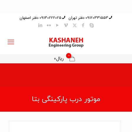
09120331553 دفتر تهران
09130222025 دفتر اصفهان
0
ریال0
موتور درب پارکینگی بتا