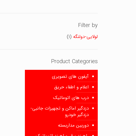
Filter by
لولایی-دولنگه
(1)
Product Categories
آیفون های تصویری
اعلام و اطفاء حریق
درب های اتوماتیک
دزدگیر اماکن و تجهیزات جانبی-
دزدگیر خودرو
دوربین مداربسته