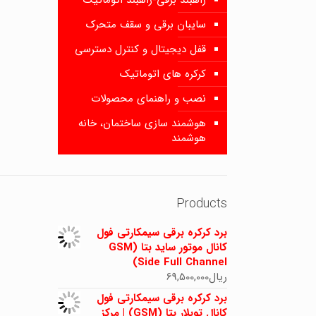
راهبند برقی-راهبند اتوماتیک
سایبان برقی و سقف متحرک
قفل دیجیتال و کنترل دسترسی
کرکره های اتوماتیک
نصب و راهنمای محصولات
هوشمند سازی ساختمان، خانه
هوشمند
Products
برد کرکره برقی سیمکارتی فول
کانال موتور ساید بتا (GSM
Side Full Channel)
ریال
69,500,000
برد کرکره برقی سیمکارتی فول
کانال توبلار بتا (GSM) | مرکز