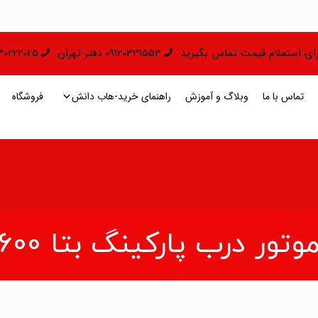
 برای استعلام قیمت تماس بگیرید
09120331553 دفتر تهران
09130222025 دفتر 
تماس با ما
وبلاگ و آموزش
راهنمای خرید-هاب دانش
فروشگاه
وتور درب پارکینگ بتا 600