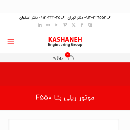
09120331553 دفتر تهران
09130222025 دفتر اصفهان
0
ریال0
موتور ریلی بتا F550