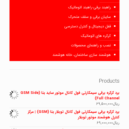
راهبند برقی-راهبند اتوماتیک
سایبان برقی و سقف متحرک
قفل دیجیتال و کنترل دسترسی
کرکره های اتوماتیک
نصب و راهنمای محصولات
هوشمند سازی ساختمان، خانه هوشمند
Products
برد کرکره برقی سیمکارتی فول کانال موتور ساید بتا (GSM Side
Full Channel)
ریال
69,500,000
برد کرکره برقی سیمکارتی فول کانال توبلار بتا (GSM) | مرکز
کنترل هوشمند موتور توبلار
ریال
69,000,000