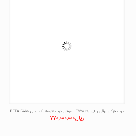
درب بازکن برقی ریلی بتا F550 | موتور درب اتوماتیک ریلی BETA F550
ریال
770,000,000