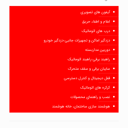
آیفون های تصویری
اعلام و اطفاء حریق
درب های اتوماتیک
دزدگیر اماکن و تجهیزات جانبی-دزدگیر خودرو
دوربین مداربسته
راهبند برقی-راهبند اتوماتیک
سایبان برقی و سقف متحرک
قفل دیجیتال و کنترل دسترسی
کرکره های اتوماتیک
نصب و راهنمای محصولات
هوشمند سازی ساختمان، خانه هوشمند