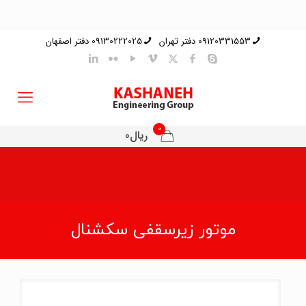
09120331553 دفتر تهران
09130222025 دفتر اصفهان
0
ریال0
موتور زیرسقفی سکشنال