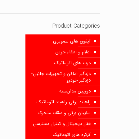
Product Categories
آیفون های تصویری
اعلام و اطفاء حریق
درب های اتوماتیک
دزدگیر اماکن و تجهیزات جانبی-
دزدگیر خودرو
دوربین مداربسته
راهبند برقی-راهبند اتوماتیک
سایبان برقی و سقف متحرک
قفل دیجیتال و کنترل دسترسی
کرکره های اتوماتیک