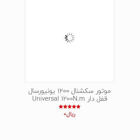
موتور سکشنال 1200 یونیورسال
قفل دار Universal 1200N.m
ریال
0
نمره
5.00
از 5