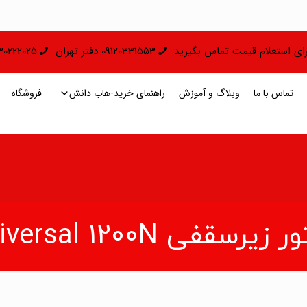
 برای استعلام قیمت تماس بگیرید
09120331553 دفتر تهران
09130222025 دفتر 
تماس با ما
وبلاگ و آموزش
راهنمای خرید-هاب دانش
فروشگاه
زیرسقفی Universal 1200N